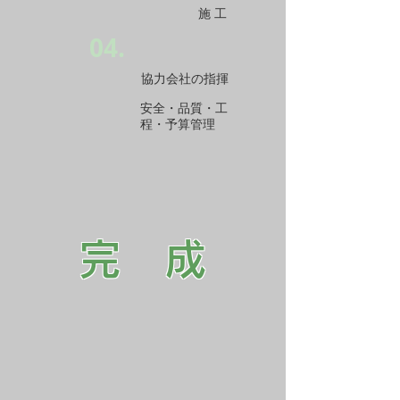
施 工
04.
協力会社の指揮
安全・品質・工
程・予算管理
完 成