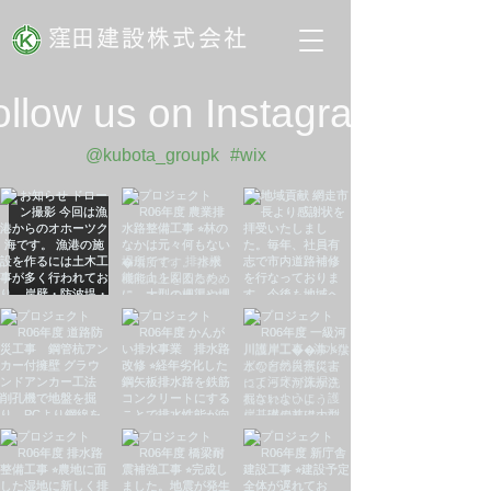
​窪田建設株式会社
ollow us on Instagram
@kubota_groupk
#wix