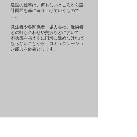
建設の仕事は、何もないところから設
計図面を基に造り上げていくもので
す。
発注者や各関係者、協力会社、近隣者
との打ち合わせや交渉などにおいて、
不快感を与えずに円滑に進めなければ
ならないことから、コミュニケーショ
ン能力を必要とします。
​判断力・実行力
同じ工事は二度となく、日々変化する