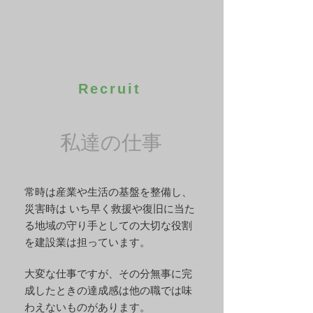
採用情報
Recruit
私達の仕事
​常時は産業や生活の基盤を整備し、
災害時は いち早く救援や復旧に当た
る地域の守り手としての大切な役割
を建設業は担っています。
大変な仕事ですが、その分無事に完
成したときの達成感は他の職では味
わえないものがあります。