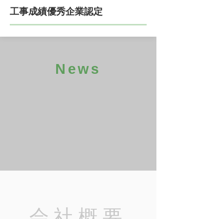
工事成績優秀企業認定
お
News
知
ら
せ
会社概要