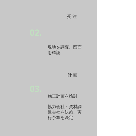
受 注
02.
現地を調査、図面
を確認
計 画
03.
施工計画を検討
協力会社・資材調
達会社を決め、実
行予算を決定